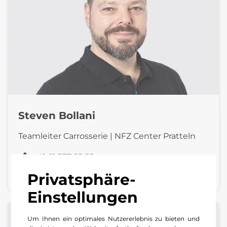
Steven Bollani
Teamleiter Carrosserie | NFZ Center Pratteln
+41 61 377 55 55
E-Mail schreiben
Privatsphäre-
Einstellungen
Um Ihnen ein optimales Nutzererlebnis zu bieten und