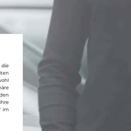
 die
iten
wohl
häre
rden
Ihre
" im