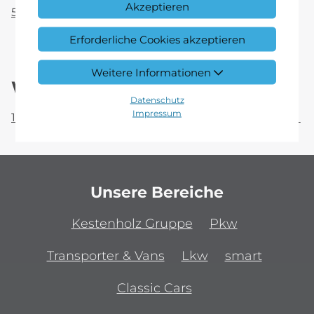
Akzeptieren
5. AGB Wartungspakete Kestenholz GmbH
Erforderliche Cookies akzeptieren
Weitere Informationen
Widerrufsbelehrung.
Datenschutz
Impressum
1. Widerrufsbelehrung Verkauf Kestenholz GmbH
Unsere Bereiche
Kestenholz Gruppe
Pkw
Transporter & Vans
Lkw
smart
Classic Cars