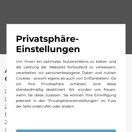
Privatsphäre-
Einstellungen
Um Ihnen ein optimales Nutzererlebnis zu bieten und
die Leistung der Webseite fortlaufend zu verbessern,
Allgemeine
verarbeiten wir personenbezogene Daten und nutzen
Geschäftsbedingungen (AGB).
Cookies - sowohl eigene als auch von Drittanbietern. Da
wir Ihre Privatsphäre schätzen, sind diese
standardmäßig deaktiviert. Wir würden uns freuen,
1. AGB Verkauf Gebrauchtwagen Kestenholz
wenn Sie diese zulassen. Sie können Ihre Einwilligung
GmbH
jederzeit in den "Privatsphäreneinstellungen" im Fuss
2. AGB Verkauf neuer und gebrauchter
der Seite widerrufen oder ändern.
Fahrzeugteile Kestenholz GmbH
3. AGB Service/Reparaturen Kestenholz GmbH
4. AGB Mietbedingungen Kestenholz GmbH