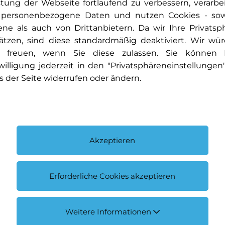
stung der Webseite fortlaufend zu verbessern, verarbe
 personenbezogene Daten und nutzen Cookies - so
ene als auch von Drittanbietern. Da wir Ihre Privatsp
ätzen, sind diese standardmäßig deaktiviert. Wir wü
 freuen, wenn Sie diese zulassen. Sie können 
willigung jederzeit in den "Privatsphäreneinstellungen
s der Seite widerrufen oder ändern.
Weltpremiere neuer GLA | 29. Juli
ab 19:30 Uhr
Zum Livestream der Weltpremiere
Akzeptieren
Erforderliche Cookies akzeptieren
Weitere Informationen