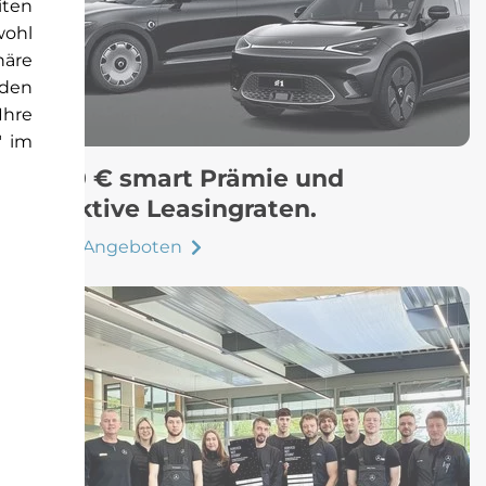
iten
wohl
häre
rden
Ihre
" im
6.000 € smart Prämie und
attraktive Leasingraten.
Zu den Angeboten