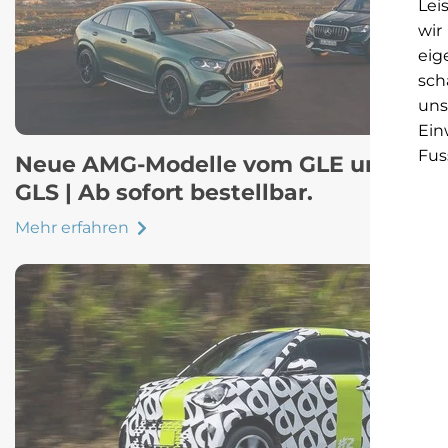
Lei
wir
eig
sch
uns
Ein
Fus
Neue AMG-Modelle vom GLE und
GLS | Ab sofort bestellbar.
Mehr erfahren