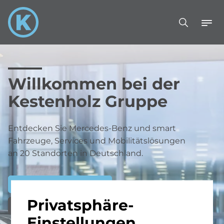
Willkommen bei der
Kestenholz Gruppe
Entdecken Sie Mercedes-Benz und smart
Fahrzeuge, Services und Mobilitätslösungen
an 20 Standorten in Deutschland.
Gebrauchtwagen finden
Privatsphäre-
Servicetermin vereinbaren
Einstellungen