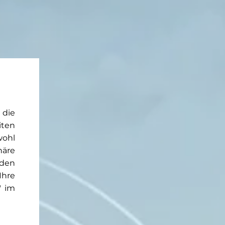
 die
iten
wohl
häre
rden
Ihre
" im