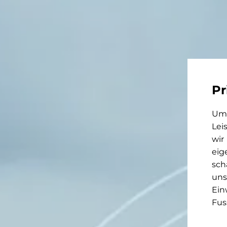
Pr
Um 
Lei
wir
eig
sch
uns
Ein
Fus