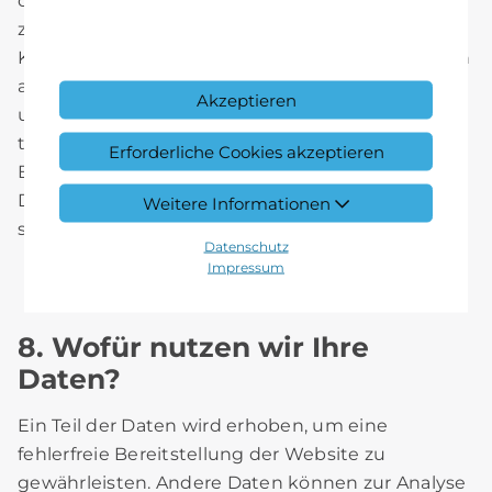
dass Sie uns diese mitteilen. Hierbei kann es sich
z.B. um Daten handeln, die Sie in ein
Kontaktformular eingeben. Andere Daten werden
automatisch beim Besuch der Website durch
Akzeptieren
unsere IT-Systeme erfasst. Das sind vor allem
technische Daten (z.B. Internetbrowser,
Erforderliche Cookies akzeptieren
Betriebssystem oder Uhrzeit des Seitenaufrufs).
Die Erfassung dieser Daten erfolgt automatisch,
Weitere Informationen
sobald Sie unsere Website betreten.
Datenschutz
Impressum
8. Wofür nutzen wir Ihre
Daten?
Ein Teil der Daten wird erhoben, um eine
fehlerfreie Bereitstellung der Website zu
gewährleisten. Andere Daten können zur Analyse