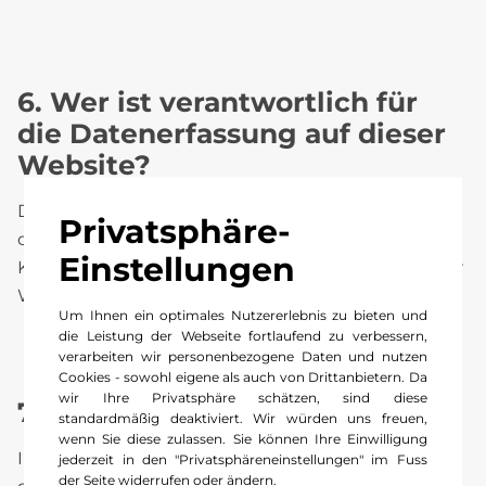
6. Wer ist verantwortlich für
die Datenerfassung auf dieser
Website?
Die Datenverarbeitung auf dieser Website erfolgt
Privatsphäre-
durch den Websitebetreiber. Dessen
Einstellungen
Kontaktdaten können Sie dem Impressum dieser
Website entnehmen.
Um Ihnen ein optimales Nutzererlebnis zu bieten und
die Leistung der Webseite fortlaufend zu verbessern,
verarbeiten wir personenbezogene Daten und nutzen
Cookies - sowohl eigene als auch von Drittanbietern. Da
wir Ihre Privatsphäre schätzen, sind diese
7. Wie erfassen wir Ihre Daten?
standardmäßig deaktiviert. Wir würden uns freuen,
wenn Sie diese zulassen. Sie können Ihre Einwilligung
Ihre Daten werden zum einen dadurch erhoben,
jederzeit in den "Privatsphäreneinstellungen" im Fuss
der Seite widerrufen oder ändern.