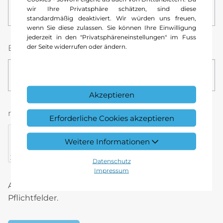
wir Ihre Privatsphäre schätzen, sind diese
standardmäßig deaktiviert. Wir würden uns freuen,
wenn Sie diese zulassen. Sie können Ihre Einwilligung
jederzeit in den "Privatsphäreneinstellungen" im Fuss
der Seite widerrufen oder ändern.
27tUorZYJWMPDsEOhbV1w
E-Mail
*
Akzeptieren
reCAPTCHA
Erforderliche Cookies akzeptieren
Weitere Informationen
Datenschutz
Impressum
reCAPTCHA token
Alle mit * gekennzeichneten Felder sind
Pflichtfelder.