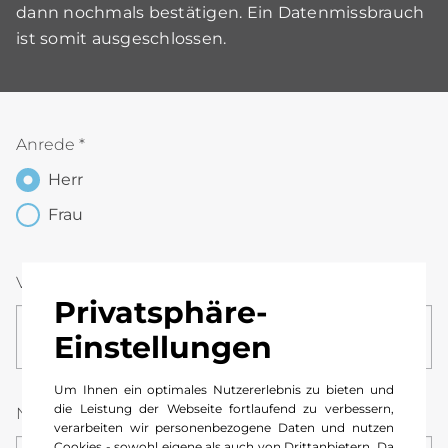
dann nochmals bestätigen. Ein Datenmissbrauch
ist somit ausgeschlossen.
Anrede
*
Herr
Frau
Vorname
*
Privatsphäre-
Einstellungen
Um Ihnen ein optimales Nutzererlebnis zu bieten und
die Leistung der Webseite fortlaufend zu verbessern,
Nachname
*
verarbeiten wir personenbezogene Daten und nutzen
Cookies - sowohl eigene als auch von Drittanbietern. Da