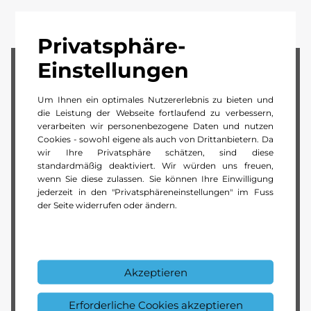
Privatsphäre-
Einstellungen
Aktivieren Sie diesen Inhalt
Dieser Inhalt bedarf Ihrer Zustimmung.
Um Ihnen ein optimales Nutzererlebnis zu bieten und
die Leistung der Webseite fortlaufend zu verbessern,
verarbeiten wir personenbezogene Daten und nutzen
Cookies - sowohl eigene als auch von Drittanbietern. Da
wir Ihre Privatsphäre schätzen, sind diese
Alle Cookies
Mehr
standardmäßig deaktiviert. Wir würden uns freuen,
akzeptieren
anzeigen
wenn Sie diese zulassen. Sie können Ihre Einwilligung
jederzeit in den "Privatsphäreneinstellungen" im Fuss
Mit Service überzeugen im
der Seite widerrufen oder ändern.
Aftersales-Team.
Hier arbeiten Sie unter Profis, für die Service
Akzeptieren
mehr ist als nur ein Wort. Mit Fachwissen und
Begeisterung steht das Team gemeinsam
Erforderliche Cookies akzeptieren
hinter jedem Kunden und sorgt für erstklassige