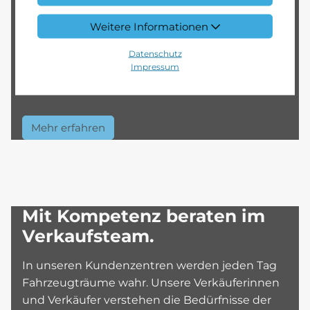
Betreuung und reibungslose Abläufe. Bei
Weitere Informationen
täglich neuen Herausforderungen setzen wir
auf Effizienz, Qualität und gegenseitiges
Datenschutz
Impressum
Vertrauen.
Mehr erfahren
Mit Kompetenz beraten im
Verkaufsteam.
In unseren Kundenzentren werden jeden Tag
Fahrzeugträume wahr. Unsere Verkäuferinnen
und Verkäufer verstehen die Bedürfnisse der