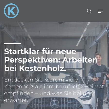
Startklar für neue
Perspektiven: Arbeiten
bei Kestenholz.
Entdecken Sie, warum viele
Kestenholz als ihre berufliche Heimat
empfinden – und was Sie bei uns
erwartet.