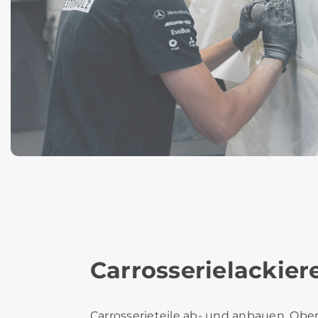
Carrosserielackiere
Carrosserieteile ab- und anbauen, Obe