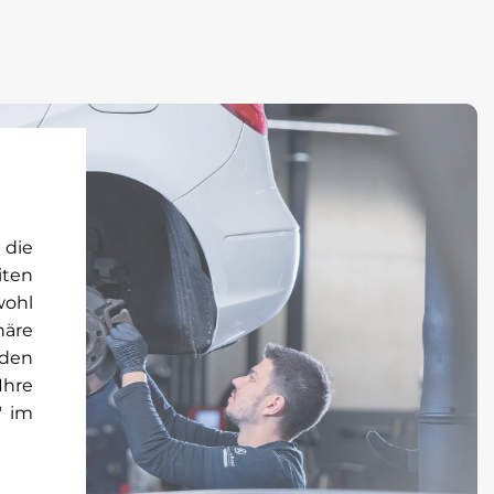
 die
iten
wohl
häre
rden
Ihre
" im