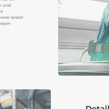
en und
ge
rerei leistet
issen
Detai