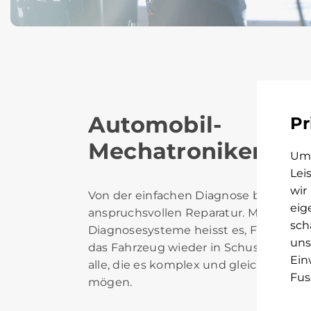
Automobil-
Pr
Mechatroniker/-in
Um 
Lei
wir
Von der einfachen Diagnose bis zur
eig
anspruchsvollen Reparatur. Mit Hilfe 
sch
Diagnosesysteme heisst es, Fehler zu 
uns
das Fahrzeug wieder in Schuss zu brin
Ein
alle, die es komplex und gleichzeitig t
Fus
mögen.