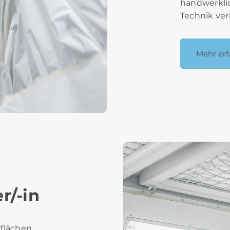
handwerkli
Technik ver
Mehr erf
r/-in
rflächen