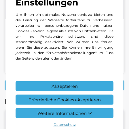
Einstellungen
Um Ihnen ein optimales Nutzererlebnis zu bieten und
die Leistung der Webseite fortlaufend zu verbessern,
verarbeiten wir personenbezogene Daten und nutzen
Daniel Kestenholz
Cookies - sowohl eigene als auch von Drittanbietern. Da
wir Ihre Privatsphäre schätzen, sind diese
standardmäßig deaktiviert. Wir würden uns freuen,
Leiter Immobilien | Kestenholz Immobilien AG
wenn Sie diese zulassen. Sie können Ihre Einwilligung
jederzeit in den "Privatsphäreneinstellungen" im Fuss
+41 61 377 53 53
der Seite widerrufen oder ändern.
E-Mail schreiben
Alle Ansprechpartner
Akzeptieren
Erforderliche Cookies akzeptieren
Mitarbeiter an diesem Standort
Weitere Informationen
Datenschutz