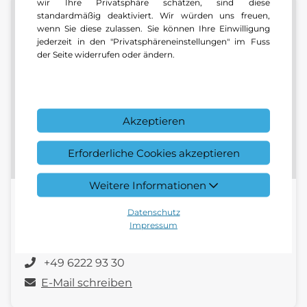
wir Ihre Privatsphäre schätzen, sind diese
standardmäßig deaktiviert. Wir würden uns freuen,
wenn Sie diese zulassen. Sie können Ihre Einwilligung
jederzeit in den "Privatsphäreneinstellungen" im Fuss
der Seite widerrufen oder ändern.
Akzeptieren
Erforderliche Cookies akzeptieren
Weitere Informationen
Kunden-Kontakt Center Wiesloch
Datenschutz
Impressum
Zentrale | Center Wiesloch
+49 6222 93 30
E-Mail schreiben