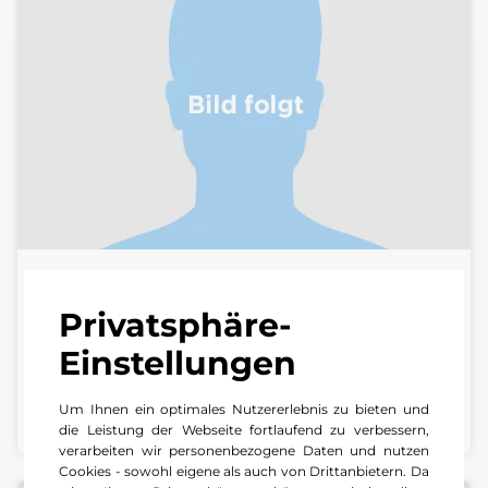
Alisan-Ibrahim Balci
Privatsphäre-
Serviceassistent | Center Wiesloch
Einstellungen
+49 6205 28270
Um Ihnen ein optimales Nutzererlebnis zu bieten und
E-Mail schreiben
die Leistung der Webseite fortlaufend zu verbessern,
verarbeiten wir personenbezogene Daten und nutzen
Cookies - sowohl eigene als auch von Drittanbietern. Da