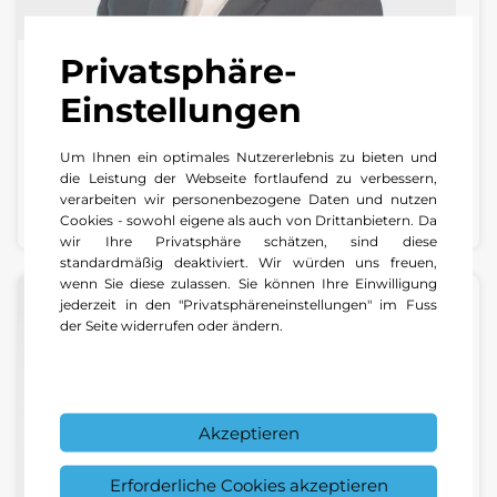
Privatsphäre-
Deniz Bozüyük
Einstellungen
Verkaufsberater Pkw | Center Neustadt
Um Ihnen ein optimales Nutzererlebnis zu bieten und
+49 6321 40 42 25
die Leistung der Webseite fortlaufend zu verbessern,
verarbeiten wir personenbezogene Daten und nutzen
E-Mail schreiben
Cookies - sowohl eigene als auch von Drittanbietern. Da
wir Ihre Privatsphäre schätzen, sind diese
standardmäßig deaktiviert. Wir würden uns freuen,
wenn Sie diese zulassen. Sie können Ihre Einwilligung
jederzeit in den "Privatsphäreneinstellungen" im Fuss
der Seite widerrufen oder ändern.
Akzeptieren
Erforderliche Cookies akzeptieren