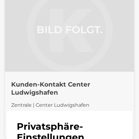
Kunden-Kontakt Center
Ludwigshafen
Zentrale | Center Ludwigshafen
+49 621 579100
Privatsphäre-
E-Mail schreiben
Einstellungen