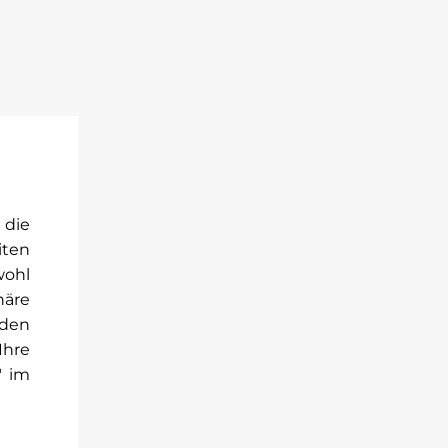
 die
iten
wohl
häre
rden
Ihre
" im