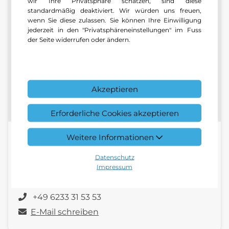
wir Ihre Privatsphäre schätzen, sind diese
standardmäßig deaktiviert. Wir würden uns freuen,
wenn Sie diese zulassen. Sie können Ihre Einwilligung
jederzeit in den "Privatsphäreneinstellungen" im Fuss
der Seite widerrufen oder ändern.
Akzeptieren
Erforderliche Cookies akzeptieren
Weitere Informationen
Benjamin Becker
Datenschutz
Verkaufsberater Teile & Zubehör | Center
Impressum
Frankenthal
+49 6233 31 53 53
E-Mail schreiben