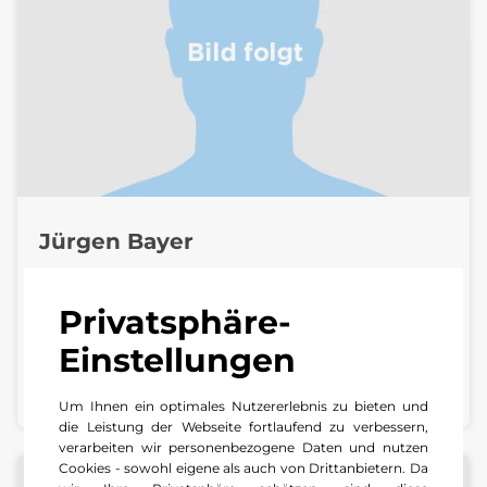
Jürgen Bayer
Serviceberater Pkw & Van / KFZ-Techniker |
Privatsphäre-
Center Frankenthal
Einstellungen
+49 6233 31 53 64
E-Mail schreiben
Um Ihnen ein optimales Nutzererlebnis zu bieten und
die Leistung der Webseite fortlaufend zu verbessern,
verarbeiten wir personenbezogene Daten und nutzen
Cookies - sowohl eigene als auch von Drittanbietern. Da