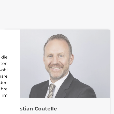
 die
iten
wohl
häre
rden
Ihre
" im
Christian Coutelle