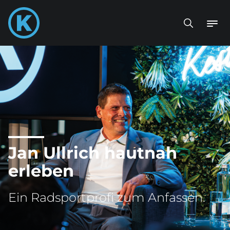
Jan Ullrich hautnah
erleben
Ein Radsportprofi zum Anfassen.